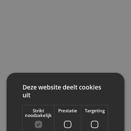
3. Hanteer pseudo
spreektaal
. Lees je tekst
hardop. Zo hoor je meteen of hij goed bekt.
Struikel je over bepaalde woorden of
woordgroepen? Vervang ze dan.
4. Stem woordkeuze en schrijfstijl af op je
doelgroep
. Bepaal wie je lezer is en hou hem
voortdurend in het achterhoofd terwijl je
schrijft.
Deze website deelt cookies
uit
5. Schrijf
actief
. Geef zoveel mogelijk de
voorkeur aan actieve werkwoordvormen: ‘Een
Strikt
Prestatie
Targeting
noodzakelijk
medewerker geeft het antwoord’ in plaats van
‘Het antwoord wordt gegeven door een